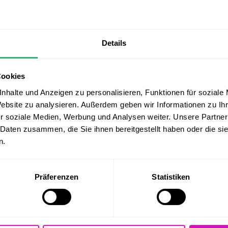
Details
ene Berufsausbildung als
Drehtechnik
für Sie selbstverständlich
Cookies
sicher von der Hand
nhalte und Anzeigen zu personalisieren, Funktionen für soziale
rk, beweisen Ihre Flexibilität gerne in der
Website zu analysieren. Außerdem geben wir Informationen zu I
r soziale Medien, Werbung und Analysen weiter. Unsere Partner
Schichtarbeit
 Daten zusammen, die Sie ihnen bereitgestellt haben oder die s
is, ein hohes Qualitätsbewusstsein und eine
n.
sweise runden Ihr Profil ab
Präferenzen
Statistiken
men mit flachen Hierarchien
ufgabe an Mehrachsigen Drehmaschinen