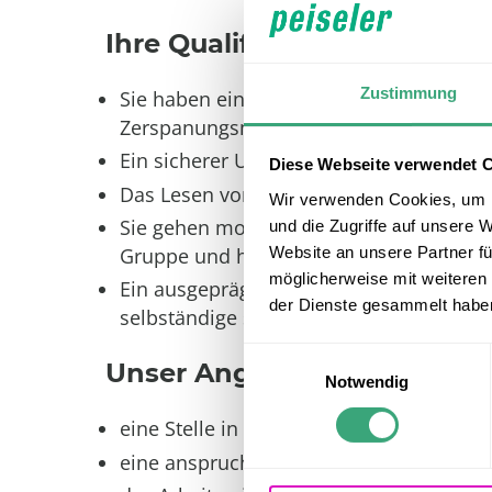
Ihre Qualifikation
Zustimmung
Sie haben eine erfolgreich abgeschloss
Zerspanungsmechaniker - Fachrichtung 
Ein sicherer Umgang mit Messmitteln ist 
Diese Webseite verwendet 
Das Lesen von Zeichnungen geht Ihnen 
Wir verwenden Cookies, um I
Sie gehen motiviert und engagiert ans We
und die Zugriffe auf unsere 
Website an unsere Partner fü
Gruppe und haben eine Bereitschaft zur 
möglicherweise mit weiteren
Ein ausgeprägtes technisches Verständn
der Dienste gesammelt habe
selbständige sowie systematische Arbeit
Einwilligungsauswahl
Unser Angebot
Notwendig
eine Stelle in einem sicheren Unterneh
eine anspruchsvolle und vielseitige A