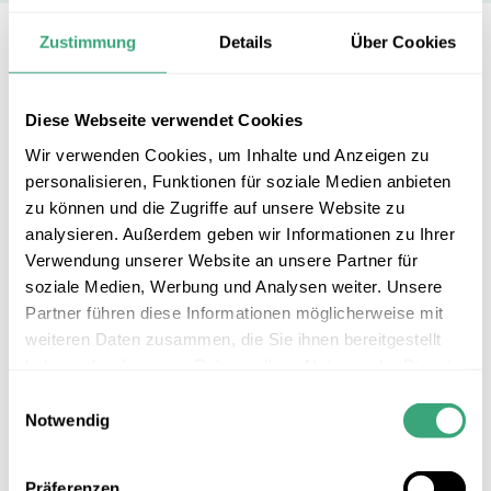
Zustimmung
Details
Über Cookies
Innovative Teilgeräte für vielfältige
Bearbeitungsaufgaben. Komponenten wie
Schwenkeinrichtungen und -köpfe, Tische oder NC-
Diese Webseite verwendet Cookies
Teilgeräte tragen wesentlich zur Leistungsfähigkeit
Wir verwenden Cookies, um Inhalte und Anzeigen zu
und Präzision von Werkzeugmaschinen bei. Das
personalisieren, Funktionen für soziale Medien anbieten
Remscheider Unternehmen Peiseler hat sich hier im
zu können und die Zugriffe auf unsere Website zu
Qualitätssegment einen exzellenten Ruf erworben
analysieren. Außerdem geben wir Informationen zu Ihrer
und ist bei vielen namhaften Maschinenherstellern
Verwendung unserer Website an unsere Partner für
die erste Adresse.
soziale Medien, Werbung und Analysen weiter. Unsere
Partner führen diese Informationen möglicherweise mit
weiteren Daten zusammen, die Sie ihnen bereitgestellt
haben oder die sie im Rahmen Ihrer Nutzung der Dienste
Downloads
gesammelt haben.
Einwilligungsauswahl
Notwendig
20151014_mav_mit_prazision_zum_erfolg.pdf
PDF
991,53 KB
Präferenzen