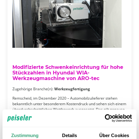
Modifizierte Schwenkeinrichtung für hohe
Stückzahlen in Hyundai WIA-
Werkzeugmaschine von ARO-tec
Zugehörige Branche(n):
Werkzeugfertigung
Remscheid, im Dezember 2020 – Automobilzulieferer stehen
bekanntlich unter besonderem Kostendruck und sehen sich einem
überdurchschnittlichen Wettbewerb ausgesetzt. Das gilt genauso
für das Lohnfertigungs-Unternehmen AVCI in Solingen, das
überwiegend im Automotive-Bereich aktiv ist. Dabei geht es
immer um hohe …
Zustimmung
Details
Über Cookies
Weiterlesen