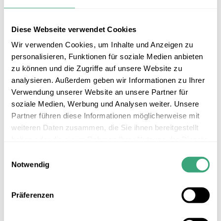
Diese Webseite verwendet Cookies
Wir verwenden Cookies, um Inhalte und Anzeigen zu
personalisieren, Funktionen für soziale Medien anbieten
zu können und die Zugriffe auf unsere Website zu
analysieren. Außerdem geben wir Informationen zu Ihrer
Verwendung unserer Website an unsere Partner für
soziale Medien, Werbung und Analysen weiter. Unsere
Partner führen diese Informationen möglicherweise mit
weiteren Daten zusammen, die Sie ihnen bereitgestellt
haben oder die sie im Rahmen Ihrer Nutzung der Dienste
gesammelt haben.
Einwilligungsauswahl
TGW
Notwendig
Zugehörige Branche(n):
Werkzeugfertigung
Bei der Baureihe TGW werden die Werkstückwechseltische um
Präferenzen
eine 4. Achse erweitert, das ermöglicht die Nutzung von
Spannplatten zur 3-seitigen Bearbeitung ohne Umspannen der
Werkstücke – das reduziert die Rüstzeiten und erhöht die