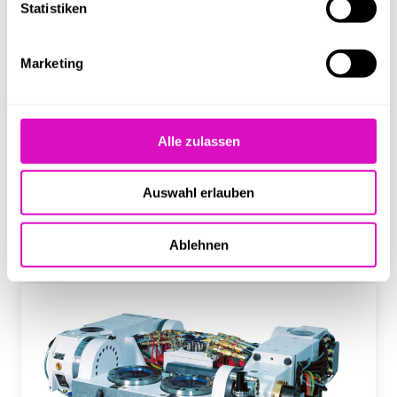
Statistiken
Genauigkeit der Werkstücke. Bei Positionierbetrieb kommen
vorzugsweise Schneckenradsätze für die Positionierung zum
Einsatz, bei hochdynamischer Simultanbearbeitung setzen wir
Marketing
hingegen auf Direktantriebe. Mit der optionalen
Medienversorgung per Drehverteiler, liefern wir einen wichtigen
Baustein für Werkstückspanvorrichtungen und damit die
automatisierte Bestückung der Maschinen.
Alle zulassen
Verwendete Baureihe(n)
Auswahl erlauben
WWE
Werkstückwechseltisch mit dynamischem
Elektroantrieb
Ablehnen